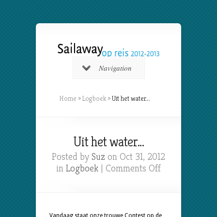
Navigation
Home
»
Logboek
»
Uit het water…
Uit het water…
Posted by
Suz
on Oct 31, 2012
on
in
Logboek
|
Comments Off
Uit
het
water…
Vandaag staat onze trouwe Contest op de