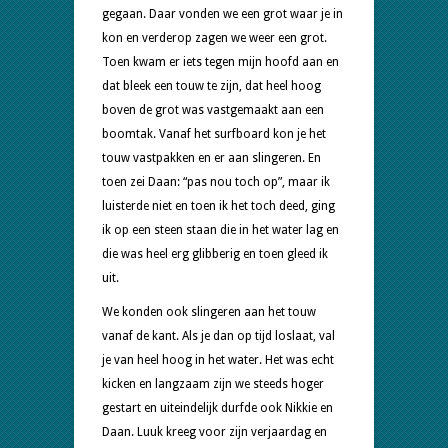
gegaan. Daar vonden we een grot waar je in
kon en verderop zagen we weer een grot.
Toen kwam er iets tegen mijn hoofd aan en
dat bleek een touw te zijn, dat heel hoog
boven de grot was vastgemaakt aan een
boomtak. Vanaf het surfboard kon je het
touw vastpakken en er aan slingeren. En
toen zei Daan: “pas nou toch op”, maar ik
luisterde niet en toen ik het toch deed, ging
ik op een steen staan die in het water lag en
die was heel erg glibberig en toen gleed ik
uit.
We konden ook slingeren aan het touw
vanaf de kant. Als je dan op tijd loslaat, val
je van heel hoog in het water. Het was echt
kicken en langzaam zijn we steeds hoger
gestart en uiteindelijk durfde ook Nikkie en
Daan. Luuk kreeg voor zijn verjaardag en