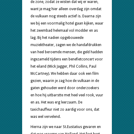
de zone, zodat ze wisten dat wij er waren,
want je mag hier alleen overdag zijn omdat
de vulkaan nog steeds actief is. Daarna zijn
we bij een voormalig hotel gaan kijken, waar
het zwembad helemaal vol modder en as
lag. Bij het nadien opgebouwede
muziektheater, zagen we de handafdrukken
van heel beroemde mensen, die geld hadden
ingezameld tijdens een benefietconcert voor
het eiland (Mick Jagger, Phil Collins, Paul
McCartney). We hebben daar ook een film
gezien, waarin je zag hoe de vulkaan in de
gaten gehouden werd door onderzoekers
en hoe hij uitbarstte met heel veel rook, vuur
en as. Het was erg leerzaam. De
taxichauffeur niet zo aardig voor ons, dat
was wel vervelend.
Hierna zijn we naar St.Eustatius gevaren en
dat was vroeger van Holland. Het fort heet