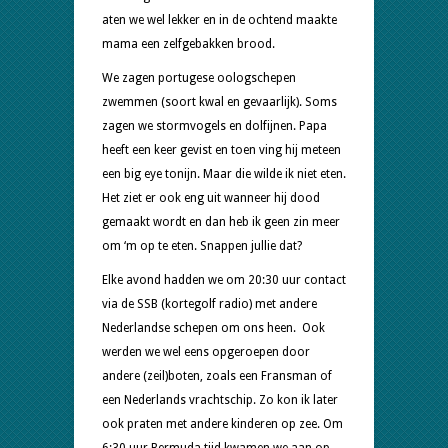
aten we wel lekker en in de ochtend maakte
mama een zelfgebakken brood.
We zagen portugese oologschepen
zwemmen (soort kwal en gevaarlijk). Soms
zagen we stormvogels en dolfijnen. Papa
heeft een keer gevist en toen ving hij meteen
een big eye tonijn. Maar die wilde ik niet eten.
Het ziet er ook eng uit wanneer hij dood
gemaakt wordt en dan heb ik geen zin meer
om ‘m op te eten. Snappen jullie dat?
Elke avond hadden we om 20:30 uur contact
via de SSB (kortegolf radio) met andere
Nederlandse schepen om ons heen. Ook
werden we wel eens opgeroepen door
andere (zeil)boten, zoals een Fransman of
een Nederlands vrachtschip. Zo kon ik later
ook praten met andere kinderen op zee. Om
6:30 uur Bermuda tijd kwamen we aan op