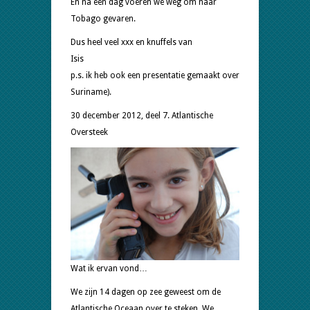
En na een dag voeren we weg om naar
Tobago gevaren.
Dus heel veel xxx en knuffels van
Is
p.s. ik heb ook een presentatie gemaakt over
Suriname).
30 december 2012, deel 7. Atlantische
Oversteek
Wat ik ervan vond…
We zijn 14 dagen op zee geweest om de
Atlantische Oceaan over te steken. We