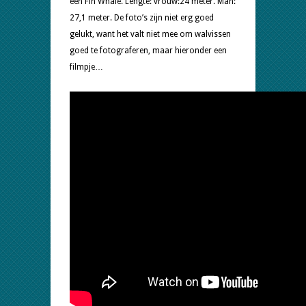
een Fin Whale. Lengte: vrouw:24 meter. Man:
27,1 meter. De foto’s zijn niet erg goed
gelukt, want het valt niet mee om walvissen
goed te fotograferen, maar hieronder een
filmpje…