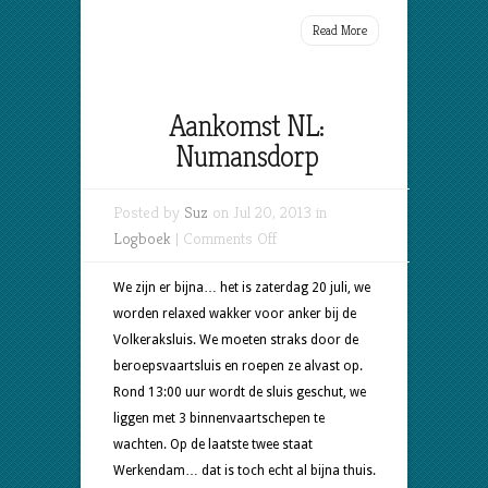
Read More
Aankomst NL:
Numansdorp
Posted by
Suz
on Jul 20, 2013 in
on
Logboek
|
Comments Off
Aankomst
NL:
We zijn er bijna… het is zaterdag 20 juli, we
Numansdorp
worden relaxed wakker voor anker bij de
Volkeraksluis. We moeten straks door de
beroepsvaartsluis en roepen ze alvast op.
Rond 13:00 uur wordt de sluis geschut, we
liggen met 3 binnenvaartschepen te
wachten. Op de laatste twee staat
Werkendam… dat is toch echt al bijna thuis.