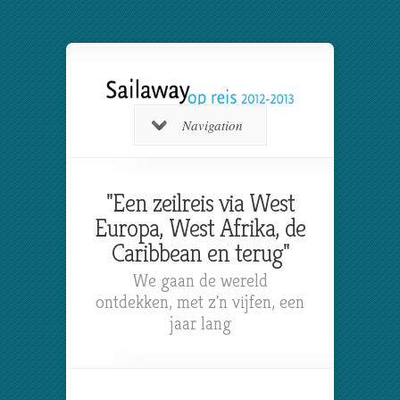
Navigation
"Een zeilreis via West
Europa, West Afrika, de
Caribbean en terug"
We gaan de wereld
ontdekken, met z'n vijfen, een
jaar lang