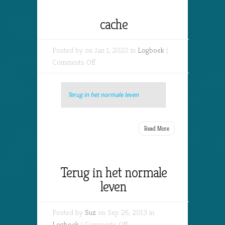
cache
Posted by on Jan 1, 2020 in
Logboek
|
on
Comments Off
cache
Terug in het normale leven
Read More
Terug in het normale
leven
Posted by
Suz
on Sep 26, 2013 in
on
Logboek
|
Comments Off