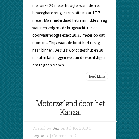
met onze 20 meter hoogte, want de niet
beweegbare brug is tenslotte maar 17,7
meter. Maar inderdaad het is inmiddels laag
water en volgens de brugwachter is de
doorvaarhoogte exact 20,35 meter op dat
moment. Thijs vaart de boot heel rustig
naar binnen. De sluis wordt geschut en 30
minuten later liggen we aan de wachtstijger
om te gaan slapen.
Read More
Motorzeilend door het
Kanaal
Posted by
Suz
on Jul 16, 2013 in
on
Logboek
|
Comments Off