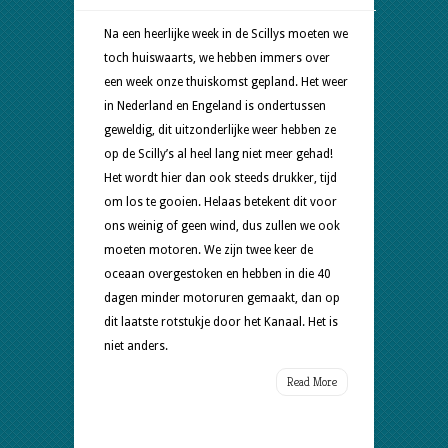
Motorzeilend
door
Na een heerlijke week in de Scillys moeten we
het
toch huiswaarts, we hebben immers over
Kanaal
een week onze thuiskomst gepland. Het weer
in Nederland en Engeland is ondertussen
geweldig, dit uitzonderlijke weer hebben ze
op de Scilly’s al heel lang niet meer gehad!
Het wordt hier dan ook steeds drukker, tijd
om los te gooien. Helaas betekent dit voor
ons weinig of geen wind, dus zullen we ook
moeten motoren. We zijn twee keer de
oceaan overgestoken en hebben in die 40
dagen minder motoruren gemaakt, dan op
dit laatste rotstukje door het Kanaal. Het is
niet anders.
Read More