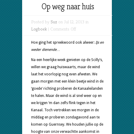
Op weg naar huis
Posted by
Suz
on Jul 12, 2013 in
on
Logboek
|
Comments Off
Op
weg
Hoe ging het spreekwoord ook alweer:
IJs en
naar
weder dienende
…
huis
Na een heerlijke week genieten op de Scilly’s,
willen we graag huiswaarts, maar de wind
laat het voorlopig nog even afweten. We
gaan morgen met een klein beetje wind in de
‘goede’ richting proberen de Kanaaleilanden
te halen. Maar de wind is al snel weer op en
we krijgen ‘m dan zelfs flink tegen in het
Kanaal. Toch vertrekken we morgen in de
middag en proberen zondagavond aan te
komen op Guernsey. We houden jullie op de
hoogte van onze verwachtte aankomst in