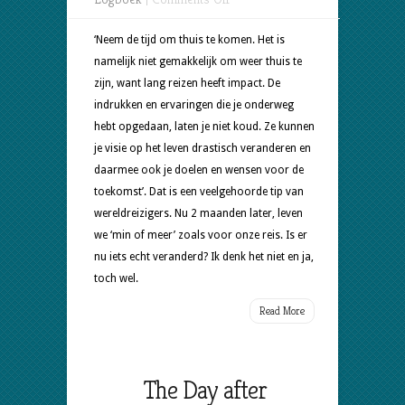
Terug
in
‘Neem de tijd om thuis te komen. Het is
het
namelijk niet gemakkelijk om weer thuis te
normale
zijn, want lang reizen heeft impact. De
leven
indrukken en ervaringen die je onderweg
hebt opgedaan, laten je niet koud. Ze kunnen
je visie op het leven drastisch veranderen en
daarmee ook je doelen en wensen voor de
toekomst’. Dat is een veelgehoorde tip van
wereldreizigers. Nu 2 maanden later, leven
we ‘min of meer’ zoals voor onze reis. Is er
nu iets echt veranderd? Ik denk het niet en ja,
toch wel.
Read More
The Day after