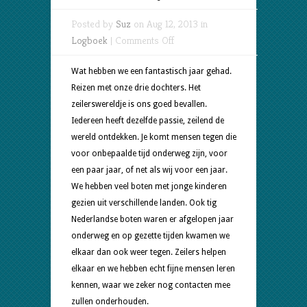
Posted by
Suz
on Aug 12, 2013 in
on
Logboek
|
Comments Off
The
Day
Wat hebben we een fantastisch jaar gehad.
after
Reizen met onze drie dochters. Het
zeilerswereldje is ons goed bevallen.
Iedereen heeft dezelfde passie, zeilend de
wereld ontdekken. Je komt mensen tegen die
voor onbepaalde tijd onderweg zijn, voor
een paar jaar, of net als wij voor een jaar.
We hebben veel boten met jonge kinderen
gezien uit verschillende landen. Ook tig
Nederlandse boten waren er afgelopen jaar
onderweg en op gezette tijden kwamen we
elkaar dan ook weer tegen. Zeilers helpen
elkaar en we hebben echt fijne mensen leren
kennen, waar we zeker nog contacten mee
zullen onderhouden.