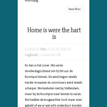
voorlopig.
Read More
Home is were the hart
is
Posted by
Suz
on Jul 19, 2013 in
on
Logboek
|
Comments Off
Home
is
En dan is het zover. We varen
were
donderdagochtend om 02:00 uur de
the
Roompot binnen. De wind begon steeds
hart
harder te waaien en onze koers werd steeds
is
scherper. We besluiten niet bij Stellendam,
maar bij de Roompot naar binnen te varen.
We hadden de brugwachter toch maar even
gebeld of we er wel echt onderdoor konden