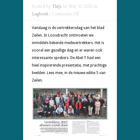
Posted by
Thijs
on Mar 31, 2012 in
on
Logboek
|
Comments Off
Nu
zijn
Vandaag is de vertrekkersdag van het blad
wij
Zeilen. In Loosdrecht ontmoeten we
‘de
inmiddels bekende medevertrekkers. Het is
Vertrekkers’
vooral een gezellige dag en er waren ook
interessante sprekers. De
Abel-T
had een
heel inspirerende presentatie, met prachtige
beelden. Lees mee, in de nieuwe editie 5 van
Zeilen.