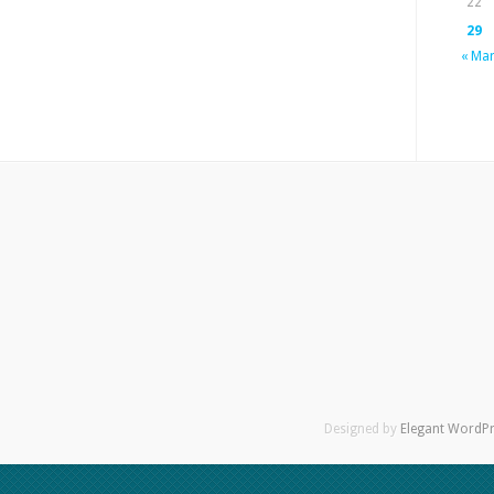
22
29
« Ma
Designed by
Elegant WordP