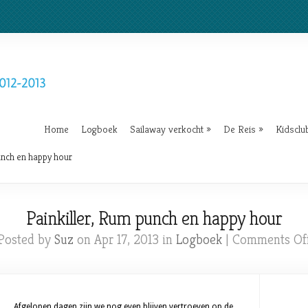
Home
Logboek
Sailaway verkocht
»
De Reis
»
Kidsclu
unch en happy hour
Painkiller, Rum punch en happy hour
Posted by
Suz
on Apr 17, 2013 in
Logboek
|
Comments Of
Afgelopen dagen zijn we nog even blijven vertroeven op de