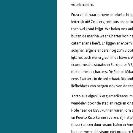
voorbereiden.
Enza vindt haar nieuwe snorkel echt ge
letterlijk uit! Ze is erg enthousiast en
toch wel koud krijgt. We halen ons a
buiten de marina waar Charter koning
catamarans heeft. Er liggen er enorm 
schijnen ergens anders nog zo’n vloot 
lijkt het toch wel erg vol in de haven
economische situatie in Europa en VS
met name de charters. De Finnen Mika,
eens Zwitsers in de ankerbaai. Bijzond
liefhebbers van bergen ook van de zee
Tortola is eigenlijk erg Amerikaans, 
wandelen door de stad en regelen onz
Hole naar de USVI kunnen varen, om d
en Puerto Rico kunnen varen. Bij het p
(meer) en een duur visum halen in Am
hadden we nl. dit visum niet nodig en