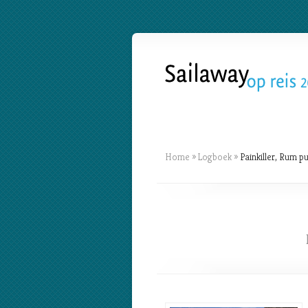
Home
»
Logboek
»
Painkiller, Rum p