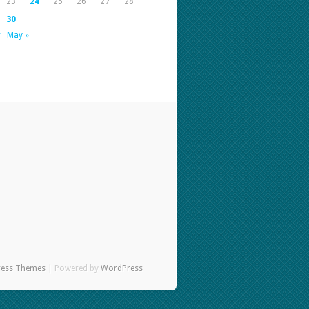
23
24
25
26
27
28
30
r
May »
ress Themes
| Powered by
WordPress