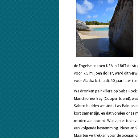
de Engelse en toen USA in 1867 de st
voor 7,5 miljoen dollar, werd dit ver
voor Alaska betaald). 50 jaar later (e
We dronken painkillers op Saba Rock 
Manchioneel Bay (Cooper Island), wa
Sabien hadden we sinds Las Palmas nie
kort samenzijn, en dat vonden onze 
meiden aan boord. Wat zijn er toch ve
een volgende bestemming. Pieter en S
Maarten vertrekken voor de oceaan ov