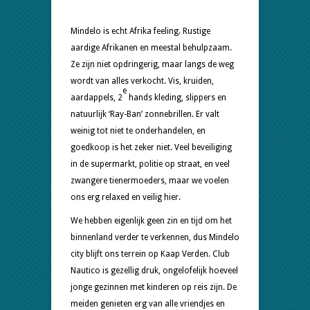
Mindelo
Mindelo is echt Afrika feeling. Rustige
aardige Afrikanen en meestal behulpzaam.
Ze zijn niet opdringerig, maar langs de weg
wordt van alles verkocht. Vis, kruiden,
e
aardappels, 2
hands kleding, slippers en
natuurlijk ‘Ray-Ban’ zonnebrillen. Er valt
weinig tot niet te onderhandelen, en
goedkoop is het zeker niet. Veel beveiliging
in de supermarkt, politie op straat, en veel
zwangere tienermoeders, maar we voelen
ons erg relaxed en veilig hier.
We hebben eigenlijk geen zin en tijd om het
binnenland verder te verkennen, dus Mindelo
city blijft ons terrein op Kaap Verden. Club
Nautico is gezellig druk, ongelofelijk hoeveel
jonge gezinnen met kinderen op reis zijn. De
meiden genieten erg van alle vriendjes en