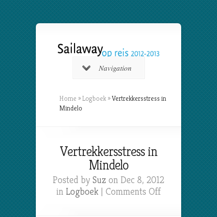
Navigation
Home
»
Logboek
»
Vertrekkersstress in
Mindelo
Vertrekkersstress in
Mindelo
Posted by
Suz
on Dec 8, 2012
on
in
Logboek
|
Comments Off
Vertrekkersstr
in