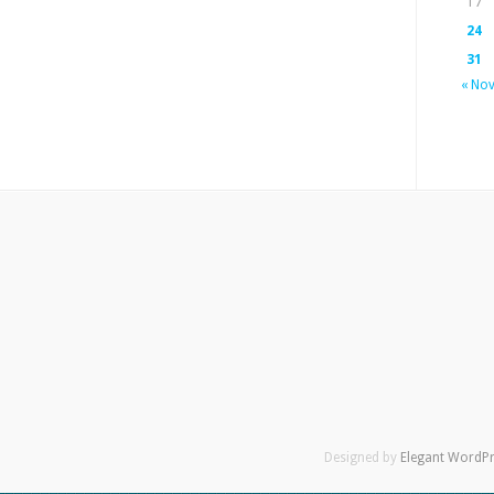
17
24
31
« No
Designed by
Elegant WordP