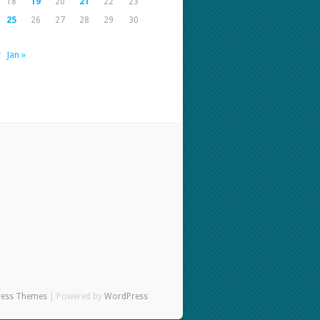
18
19
20
21
22
23
25
26
27
28
29
30
v
Jan »
ress Themes
| Powered by
WordPress