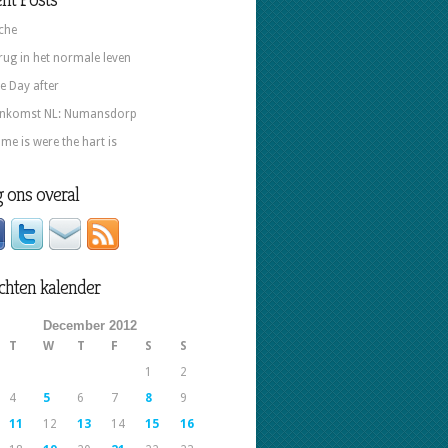
che
rug in het normale leven
e Day after
nkomst NL: Numansdorp
me is were the hart is
 ons overal
chten kalender
December 2012
T
W
T
F
S
S
1
2
4
5
6
7
8
9
11
12
13
14
15
16