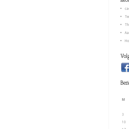
ca
Te
Th
Aa
Ho
Volg
Beri
M
3
10