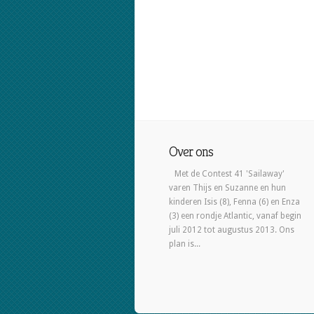
Over ons
Met de Contest 41 'Sailaway'
varen Thijs en Suzanne en hun
kinderen Isis (8), Fenna (6) en Enza
(3) een rondje Atlantic, vanaf begin
juli 2012 tot augustus 2013. Ons
plan is...