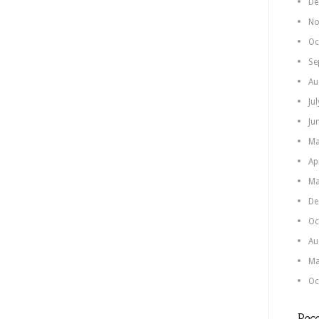
De
No
Oc
Se
Au
Ju
Ju
Ma
Ap
Ma
De
Oc
Au
Ma
Oc
Rece