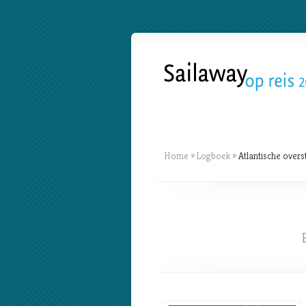
Home
»
Logboek
»
Atlantische overs