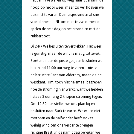
hebben? We waren op weg naar Spanje in de
hoop op mooi weer, maar zo ver hoeven we
dus niet te varen. De meisjes vinden al snel
vriendinnen uit NL om mee te zwemmen en
spelen de hele dag op het strand en met de
rubberboot.
Di 24/7 We besluiten te vertrekken. Het weer
is gunstig, maar de wind is matig tot zwak.
Zoekend naar de juiste getijden besluiten we
hier rond 11:00 uur weg te varen – niet via
de beruchte Race van Alderney, maar via de
westkant. Hm, toch niet helemaal begrepen
hoe de stroming hier werkt, want we hebben
helaas 3 uur lang 2 knopen stroming tegen.
Om 12:30 uur stellen we ons plan bij en
besluiten naar Sark te varen. We willen niet
motoren en de halfwinder heeft ook te
weinig wind om ons verder te brengen
richting Brest. In de namiddag bereiken we