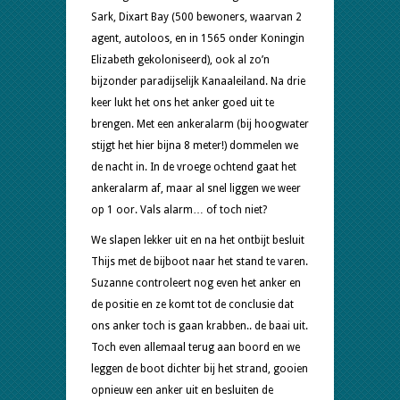
Sark, Dixart Bay (500 bewoners, waarvan 2
agent, autoloos, en in 1565 onder Koningin
Elizabeth gekoloniseerd), ook al zo’n
bijzonder paradijselijk Kanaaleiland. Na drie
keer lukt het ons het anker goed uit te
brengen. Met een ankeralarm (bij hoogwater
stijgt het hier bijna 8 meter!) dommelen we
de nacht in. In de vroege ochtend gaat het
ankeralarm af, maar al snel liggen we weer
op 1 oor. Vals alarm… of toch niet?
We slapen lekker uit en na het ontbijt besluit
Thijs met de bijboot naar het stand te varen.
Suzanne controleert nog even het anker en
de positie en ze komt tot de conclusie dat
ons anker toch is gaan krabben.. de baai uit.
Toch even allemaal terug aan boord en we
leggen de boot dichter bij het strand, gooien
opnieuw een anker uit en besluiten de