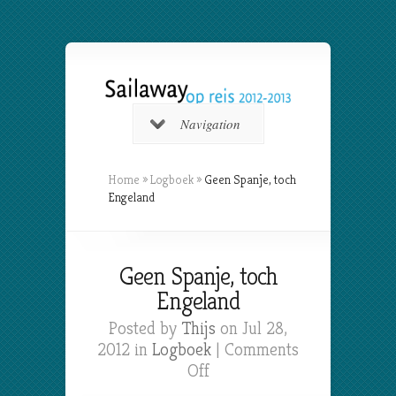
Navigation
Home
»
Logboek
»
Geen Spanje, toch
Engeland
Geen Spanje, toch
Engeland
Posted by
Thijs
on Jul 28,
2012 in
Logboek
|
Comments
on
Off
Geen