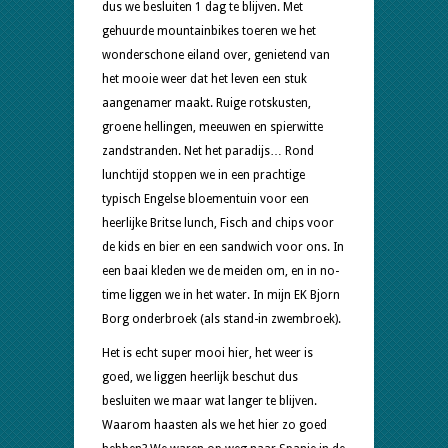
dus we besluiten 1 dag te blijven. Met
gehuurde mountainbikes toeren we het
wonderschone eiland over, genietend van
het mooie weer dat het leven een stuk
aangenamer maakt. Ruige rotskusten,
groene hellingen, meeuwen en spierwitte
zandstranden. Net het paradijs… Rond
lunchtijd stoppen we in een prachtige
typisch Engelse bloementuin voor een
heerlijke Britse lunch, Fisch and chips voor
de kids en bier en een sandwich voor ons. In
een baai kleden we de meiden om, en in no-
time liggen we in het water. In mijn EK Bjorn
Borg onderbroek (als stand-in zwembroek).
Het is echt super mooi hier, het weer is
goed, we liggen heerlijk beschut dus
besluiten we maar wat langer te blijven.
Waarom haasten als we het hier zo goed