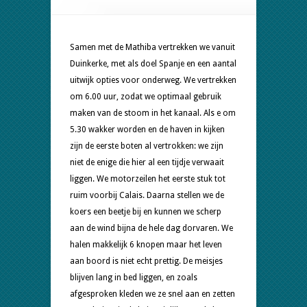
Spanje,
toch
Engeland
Samen met de
Mathiba
vertrekken we vanuit
Duinkerke, met als doel Spanje en een aantal
uitwijk opties voor onderweg. We vertrekken
om 6.00 uur, zodat we optimaal gebruik
maken van de stoom in het kanaal. Als e om
5.30 wakker worden en de haven in kijken
zijn de eerste boten al vertrokken: we zijn
niet de enige die hier al een tijdje verwaait
liggen. We motorzeilen het eerste stuk tot
ruim voorbij Calais. Daarna stellen we de
koers een beetje bij en kunnen we scherp
aan de wind bijna de hele dag dorvaren. We
halen makkelijk 6 knopen maar het leven
aan boord is niet echt prettig. De meisjes
blijven lang in bed liggen, en zoals
afgesproken kleden we ze snel aan en zetten