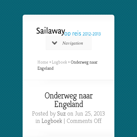
Navigation
Home
»
Logboek
»
Onderweg naar
Engeland
Onderweg naar
Engeland
Posted by
Suz
on Jun 25, 2013
on
in
Logboek
|
Comments Off
Onderweg
naar