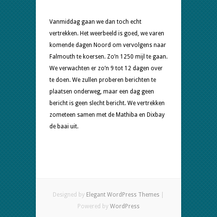
Engeland
Vanmiddag gaan we dan toch echt
vertrekken. Het weerbeeld is goed, we varen
komende dagen Noord om vervolgens naar
Falmouth te koersen. Zo’n 1250 mijl te gaan.
We verwachten er zo’n 9 tot 12 dagen over
te doen. We zullen proberen berichten te
plaatsen onderweg, maar een dag geen
bericht is geen slecht bericht. We vertrekken
zometeen samen met de Mathiba en Dixbay
de baai uit.
Designed by
Elegant WordPress Themes
|
Powered by
WordPress