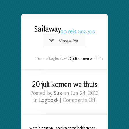
Navigation
Home
»
Logboek
»
20 juli komen we thuis
20 juli komen we thuis
Posted by
Suz
on Jun 24, 2013
on
in
Logboek
|
Comments Off
20
juli
komen
we
We zijn nog op Terceira en we hebben een