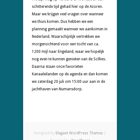
thuis
schitterende tijd gehad hier op de Azoren.
Maar we krijgen veel vragen over wanneer
we thuis komen. Dus hebben we een
planning gemaakt wanneer we aankomen in
Nederland. Waarschijnlijk vertrekken we
morgenochtend voor een tocht van ca.
1200 mijl naar Engeland, waar we hopelijk
nog even te kunnen genieten van de Scillies.
Daarna staan onze favorieten
Kanaaleilanden op de agenda en dan komen
we zaterdag 20 juli om 15:00 uur aan in de
jachthaven van Numansdorp.
Designed by
Elegant WordPress Themes
|