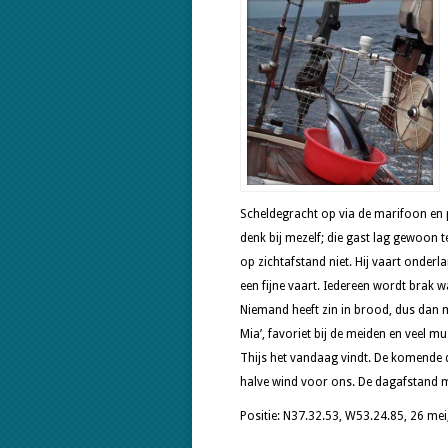
Scheldegracht op via de marifoon en pa
denk bij mezelf; die gast lag gewoon te
op zichtafstand niet. Hij vaart onder
een fijne vaart. Iedereen wordt brak 
Niemand heeft zin in brood, dus dan
Mia’, favoriet bij de meiden en veel muzi
Thijs het vandaag vindt. De komende d
halve wind voor ons. De dagafstand ma
Positie: N37.32.53, W53.24.85, 26 me