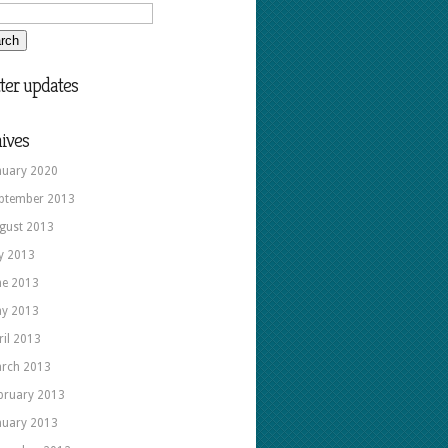
tuna,
mama”
ter updates
ives
nuary 2020
ptember 2013
gust 2013
ly 2013
ne 2013
y 2013
ril 2013
rch 2013
bruary 2013
nuary 2013