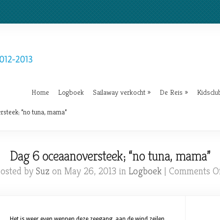
Home
Logboek
Sailaway verkocht
»
De Reis
»
Kidsclu
steek; “no tuna, mama”
Dag 6 oceaanoversteek; “no tuna, mama”
osted by
Suz
on May 26, 2013 in
Logboek
|
Comments Of
Het is weer even wennen deze zeegang, aan de wind zeilen