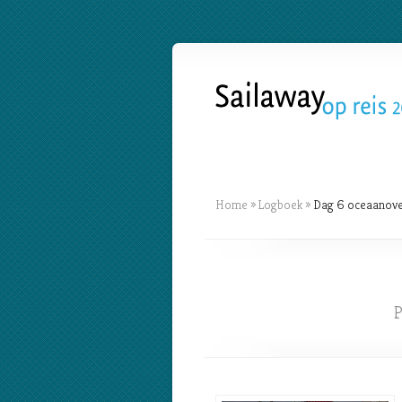
Home
»
Logboek
»
Dag 6 oceaanover
P