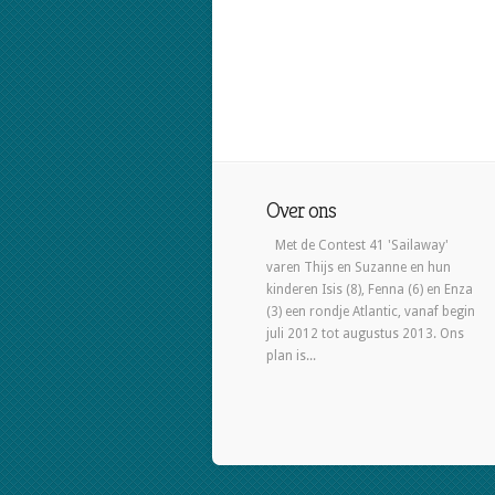
Over ons
Met de Contest 41 'Sailaway'
varen Thijs en Suzanne en hun
kinderen Isis (8), Fenna (6) en Enza
(3) een rondje Atlantic, vanaf begin
juli 2012 tot augustus 2013. Ons
plan is...