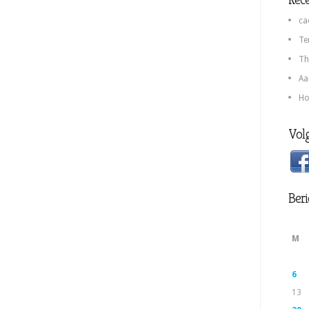
ca
Te
Th
Aa
Ho
Volg
Beri
M
6
13