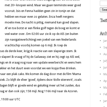
met 20> knopen wind. Maar we gaan tenminste weer goed
vooruit. Isis en Fenna hadden geen zin in tonijn en dat
hebben we maar even zo gelaten. Enza heeft nergens
Twit
moeite mee. De nacht is pittig, niemand kan goed slapen.
Af en toe botst er een flinke golf tegen de boeg en komt er
Arch
veel water over. Om 02:00 uur zie ik op de AIS (en buiten
zijn navigatieverlichting) een joekel van een Nederlands
Ja
vrachtschip voorbij komen op 6 mijl. Ik roep de
Se
s de derde keer, krijg ik reactie van een slaperige stem. Ik
Au
 slapen! Ik vraag of hij de Sailaway ziet en hij zegt op AIS wel,
Ju
langs en ik vraag nog naar een update weerbericht en wens hem
Ju
wakker en het duurt even voordat we een kopje thee drinken.
 maar een plak cake. We komen de dag door met de film ‘Mama
Ma
ek. Zo blijft de sfeer ‘goed’, tijdens deze ‘dolle stierenrit’, zoals
Ap
agen blijft er goede wind en gelukkig meer uit het zuiden, dus
Ma
g er dan ook zijn; 158 mijl. Nog 1166 mijl naar de Azoren.
Fe
i, 19:00 uur UTC
Ja