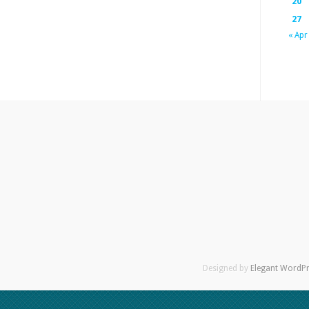
20
27
« Apr
Designed by
Elegant WordP