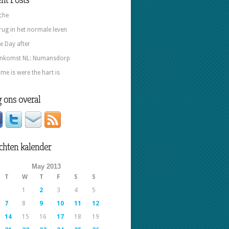
che
rug in het normale leven
e Day after
nkomst NL: Numansdorp
me is were the hart is
 ons overal
chten kalender
May 2013
T
W
T
F
S
S
1
2
3
4
5
7
8
9
10
11
12
14
15
16
17
18
19