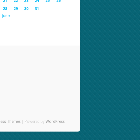
21
22
23
24
25
26
28
29
30
31
Jun »
ress Themes
| Powered by
WordPress