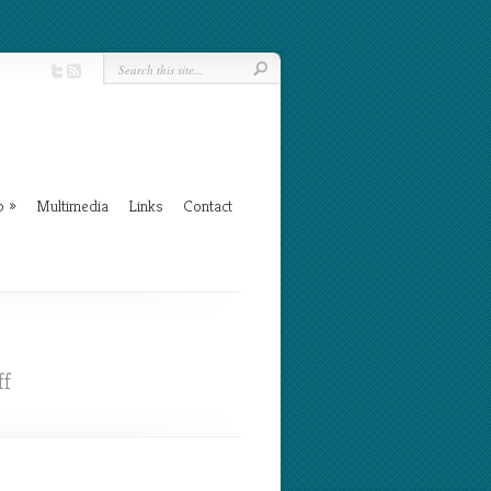
b
»
Multimedia
Links
Contact
on
f
Dag
6
oceaanoversteek;
“no