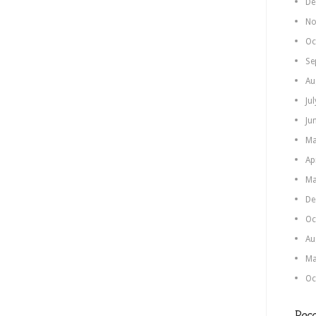
De
No
Oc
Se
Au
Ju
Ju
Ma
Ap
Ma
De
Oc
Au
Ma
Oc
Rece