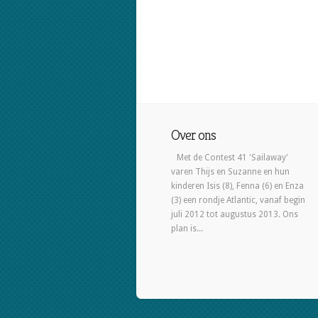
Over ons
Met de Contest 41 'Sailaway'
varen Thijs en Suzanne en hun
kinderen Isis (8), Fenna (6) en Enza
(3) een rondje Atlantic, vanaf begin
juli 2012 tot augustus 2013. Ons
plan is...