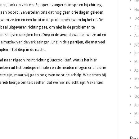
De
en, ook op zeilreis. Zij opera-zangeres in spe en hij chirurg,
No
 aan boord. Ze vertellen ons dat nog geen drie dagen geleden
Oc
p kwam zetten en een boot in de problemen kwam bij het rif. De
Se
 baai uitgevaren richting zee, om niet in de problemen te
us blijven uitkijken hier. Diep in de avond zwaaien we ze uit en
Au
e muziek van de verkiezingen. Er zijn drie partijen, die met veel
Ju
jden – tot diep in de nacht.
Ju
d naar Pigeon Point richting Buccoo Reef. Wat is het hier
Ma
lpen uit het ondiepe rif halen en de meiden mogen er alle drie
Ap
sse te zijn, maar wij gaan nog even voor de schelp. We nemen bij
Ma
eb biertje om te beseffen dat we hier nu echt zijn. Vakantie!
De
Oc
Au
Ma
Oc
Rece