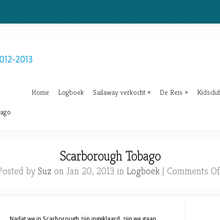
Home
Logboek
Sailaway verkocht
»
De Reis
»
Kidsclu
bago
Scarborough Tobago
Posted by
Suz
on Jan 20, 2013 in
Logboek
|
Comments Of
Nadat we in Scarborough zijn ingeklaard, zijn we gaan