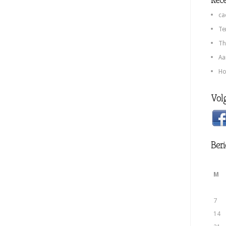
ca
Te
Th
Aa
Ho
Volg
Beri
M
7
14