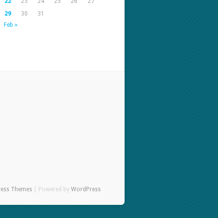
22
23
24
25
26
27
29
30
31
Feb »
ress Themes
| Powered by
WordPress