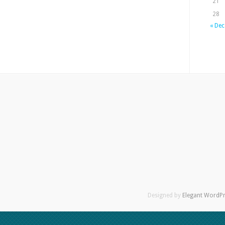
21
28
« Dec
Designed by
Elegant WordP