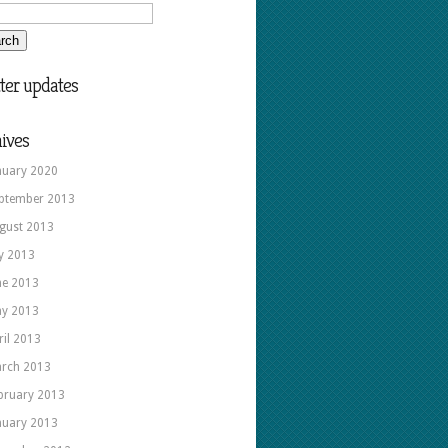
ter updates
ives
nuary 2020
ptember 2013
gust 2013
ly 2013
ne 2013
y 2013
ril 2013
rch 2013
bruary 2013
nuary 2013