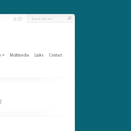
b
»
Multimedia
Links
Contact
on
f
Scarborough
Tobago