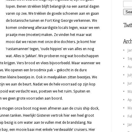
lopen. Benen strekken blijft belangrijk na een aantal dagen
varen op zee. We trekken de goede schoenen aan en gaan
de botanische tuinen en Fort King George verkennen. We
Twit
komen onderweg alleraardigste locals tegen, waar we een
praatje mee (moeten) maken. Ze vinden het maar wat
Arch
mooi dat we reizen met onze drie dochters. Je komt hier
‘rastamannen’ tegen, ‘oude hippies’ en van alles en nog
Ja
wat. Alles is ‘JaMan’. We proberen nog wat boodschappen
Se
ig te krijgen. Vers brood en vlees bijvoorbeeld. Maar wanneer we
Au
we. We openen een broodmix pak – gekocht in de dure
Ju
ten kleine beestjes in. Ook in meelpakken zitten beestjes. We
Ju
zijn we aan de beurt. Nadat we de hele voorraad op zijn kop
oid wat verdacht was, poetsen we het ruim. Spuiten en
Ma
en we geen grote voorraden aan boord.
Ap
Ma
e mogen onze boot nog even afmeren aan de cruis ship dock,
nen tanken. Heerlijk! Gisteren vertrok hier een heel groot
Fe
ip bezig is om water aan te vullen met de brandslang. Na
Ja
e bay, een mooie baai met enkele ‘verdwaalde’ cruisers. Hier