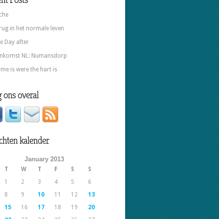
che
rug in het normale leven
e Day after
nkomst NL: Numansdorp
me is were the hart is
 ons overal
chten kalender
January 2013
T
W
T
F
S
S
1
2
3
4
5
6
8
9
10
11
12
13
15
16
17
18
19
20