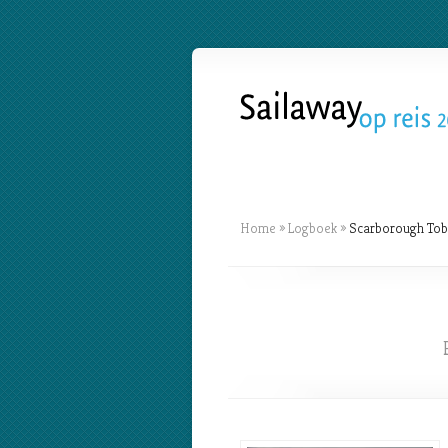
Home
»
Logboek
»
Scarborough To