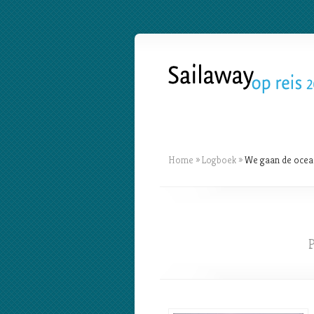
Home
»
Logboek
»
We gaan de ocea