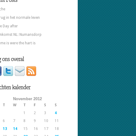
che
rug in het normale leven
e Day after
nkomst NL: Numansdorp
me is were the hart is
 ons overal
chten kalender
November 2012
T
W
T
F
S
S
1
2
3
4
6
7
8
9
10
11
13
14
15
16
17
18