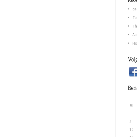
ca
Te
Th
Aa
Ho
Volg
Beri
M
5
12