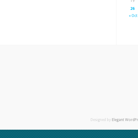
19
26
« Oct
Designed by
Elegant WordP