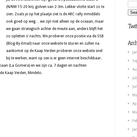
(N/NW 15-20 kn), golven van 2-3m. Lekker vlotte start zo te
zien. Zoals je op het plaatje ziet is de ARC rally inmiddels
ook goed op weg… we zijn niet alleen op de oceaan, maar
Twit
we gaan strategisch achter de meute aan, anders blijft het
zo opletten s’ nachts. We proberen onze positie via de SSB
Arch
(Blog-By-Email) naar onze website te sturen en zullen na
aankomst op de Kaap Verden proberen onze website snel
Ja
bij te werken, want op zee is er geen internet beschikbaar.
Se
tiaan (La Gomera) en we zijn ca. 7 dagen en nachten
Au
 de Kaap Verden, Mindelo.
Ju
Ju
Ma
Ap
Ma
Fe
Ja