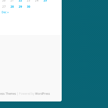
20
21
22
23
24
25
27
28
29
30
Dec »
ress Themes
| Powered by
WordPress