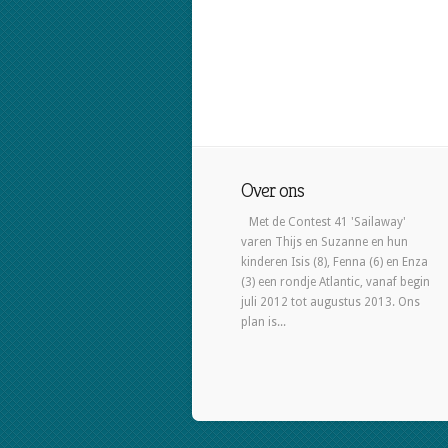
Over ons
Met de Contest 41 'Sailaway'
varen Thijs en Suzanne en hun
kinderen Isis (8), Fenna (6) en Enza
(3) een rondje Atlantic, vanaf begin
juli 2012 tot augustus 2013. Ons
plan is...