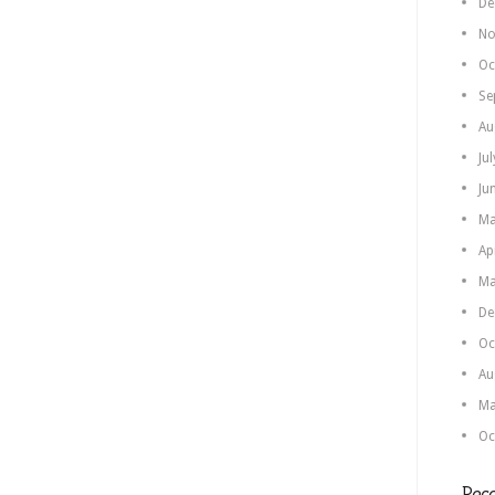
De
No
Oc
Se
Au
Ju
Ju
Ma
Ap
Ma
De
Oc
Au
Ma
Oc
Rece