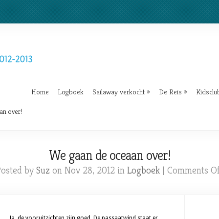
Home
Logboek
Sailaway verkocht
»
De Reis
»
Kidsclu
an over!
We gaan de oceaan over!
Posted by
Suz
on Nov 28, 2012 in
Logboek
|
Comments Of
Ja, de vooruitzichten zijn goed. De passaatwind staat er