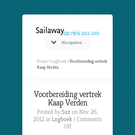
Navigation
Home
»
Logboek
»
Voorbereiding vertrek
Kaap Verden
Voorbereiding vertrek
Kaap Verden
Posted by
Suz
on Nov 26,
2012 in
Logboek
|
Comments
on
Off
Voorbereiding