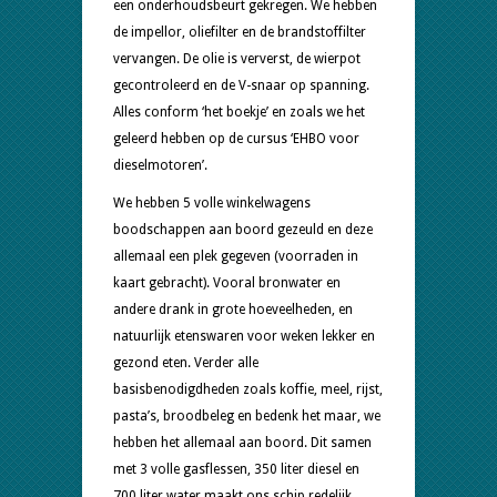
een onderhoudsbeurt gekregen. We hebben
de impellor, oliefilter en de brandstoffilter
vervangen. De olie is ververst, de wierpot
gecontroleerd en de V-snaar op spanning.
Alles conform ‘het boekje’ en zoals we het
geleerd hebben op de cursus ‘EHBO voor
dieselmotoren’.
We hebben 5 volle winkelwagens
boodschappen aan boord gezeuld en deze
allemaal een plek gegeven (voorraden in
kaart gebracht). Vooral bronwater en
andere drank in grote hoeveelheden, en
natuurlijk etenswaren voor weken lekker en
gezond eten. Verder alle
basisbenodigdheden zoals koffie, meel, rijst,
pasta’s, broodbeleg en bedenk het maar, we
hebben het allemaal aan boord. Dit samen
met 3 volle gasflessen, 350 liter diesel en
700 liter water maakt ons schip redelijk