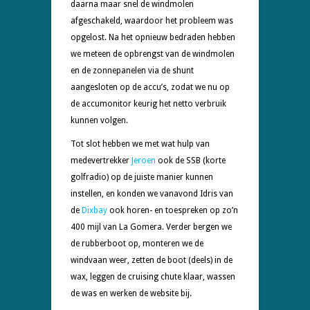
daarna maar snel de windmolen
afgeschakeld, waardoor het probleem was
opgelost. Na het opnieuw bedraden hebben
we meteen de opbrengst van de windmolen
en de zonnepanelen via de shunt
aangesloten op de accu’s, zodat we nu op
de accumonitor keurig het netto verbruik
kunnen volgen.
Tot slot hebben we met wat hulp van
medevertrekker
Jeroen
ook de SSB (korte
golfradio) op de juiste manier kunnen
instellen, en konden we vanavond Idris van
de
Dixbay
ook horen- en toespreken op zo’n
400 mijl van La Gomera. Verder bergen we
de rubberboot op, monteren we de
windvaan weer, zetten de boot (deels) in de
wax, leggen de cruising chute klaar, wassen
de was en werken de website bij.