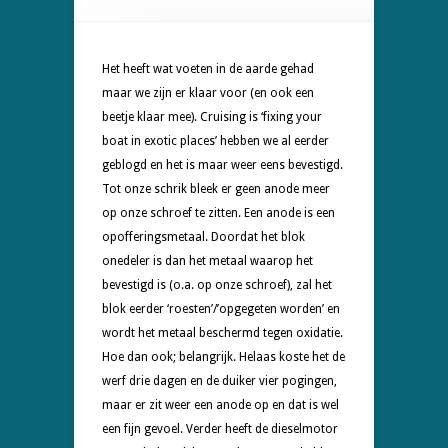
vertrek
Kaap
Verden
Het heeft wat voeten in de aarde gehad
maar we zijn er klaar voor (en ook een
beetje klaar mee). Cruising is ‘fixing your
boat in exotic places’ hebben we al eerder
geblogd en het is maar weer eens bevestigd.
Tot onze schrik bleek er geen anode meer
op onze schroef te zitten. Een anode is een
opofferingsmetaal. Doordat het blok
onedeler is dan het metaal waarop het
bevestigd is (o.a. op onze schroef), zal het
blok eerder ‘roesten’/’opgegeten worden’ en
wordt het metaal beschermd tegen oxidatie.
Hoe dan ook; belangrijk. Helaas koste het de
werf drie dagen en de duiker vier pogingen,
maar er zit weer een anode op en dat is wel
een fijn gevoel. Verder heeft de dieselmotor