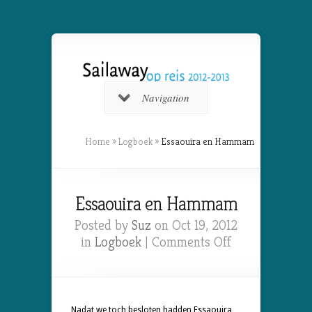
Navigation
Home
»
Logboek
»
Essaouira en Hammam
Essaouira en Hammam
Posted by
Suz
on Oct 19, 2012
on
in
Logboek
|
Comments Off
Essaouira
en
Hammam
Nadat we toch besloten hadden Essaouira