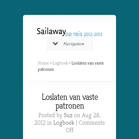
Navigation
Home
»
Logboek
»
Loslaten van vaste
patronen
Loslaten van vaste
patronen
Posted by
Suz
on Aug 28,
2012 in
Logboek
|
Comments
on
Off
Loslaten