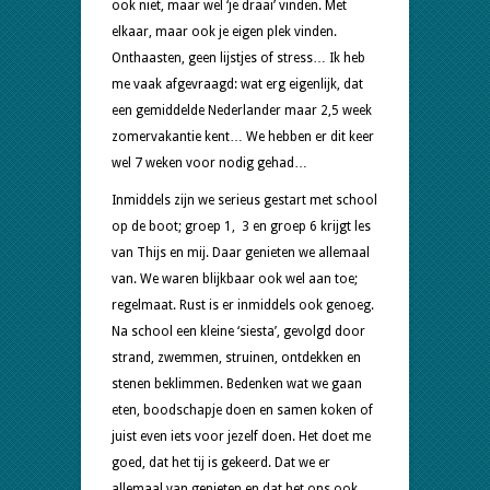
ook niet, maar wel ‘je draai’ vinden. Met
elkaar, maar ook je eigen plek vinden.
Onthaasten, geen lijstjes of stress… Ik heb
me vaak afgevraagd: wat erg eigenlijk, dat
een gemiddelde Nederlander maar 2,5 week
zomervakantie kent… We hebben er dit keer
wel 7 weken voor nodig gehad…
Inmiddels zijn we serieus gestart met school
op de boot; groep 1, 3 en groep 6 krijgt les
van Thijs en mij. Daar genieten we allemaal
van. We waren blijkbaar ook wel aan toe;
regelmaat. Rust is er inmiddels ook genoeg.
Na school een kleine ‘siesta’, gevolgd door
strand, zwemmen, struinen, ontdekken en
stenen beklimmen. Bedenken wat we gaan
eten, boodschapje doen en samen koken of
juist even iets voor jezelf doen. Het doet me
goed, dat het tij is gekeerd. Dat we er
allemaal van genieten en dat het ons ook