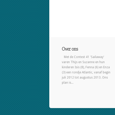
Over ons
Met de Contest 41 'Sailaway'
varen Thijs en Suzanne en hun
kinderen Isis (8), Fenna (6) en Enza
(3) een rondje Atlantic, vanaf begin
juli 2012 tot augustus 2013. Ons
plan is...