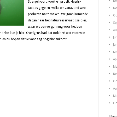
De
Spanje hoort, voelt en proeft. Heerlijk
tappas gegeten, welke we vanavond weer
No
proberen na te maken. We gaan komende
Oc
dagen naar het natuurreservaat Ilsa Cies,
Se
waar we een vergunning voor hebben
Au
elen kun je hier. Overigens had dat ook heel wat voeten in
Ju
axen en nu hopen dat ie vandaag nog binnenkomt…
Ju
Ma
Ap
Ma
De
Oc
Au
Ma
Oc
Rece