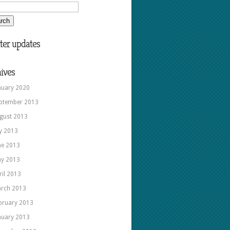
ter updates
ives
nuary 2020
ptember 2013
gust 2013
ly 2013
ne 2013
y 2013
ril 2013
rch 2013
bruary 2013
nuary 2013