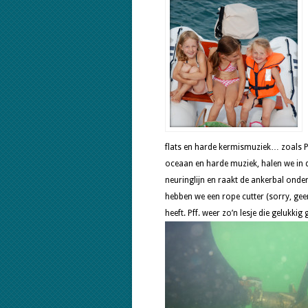
flats en harde kermismuziek… zoals P
oceaan en harde muziek, halen we in 
neuringlijn en raakt de ankerbal ond
hebben we een rope cutter (sorry, geen
heeft. Pff. weer zo’n lesje die gelukki