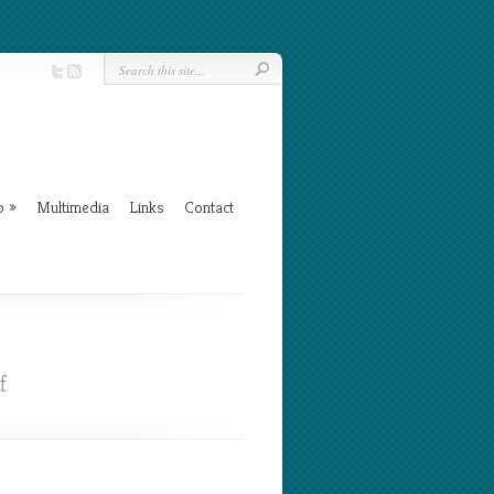
b
»
Multimedia
Links
Contact
on
f
Exquisito
Cambarro