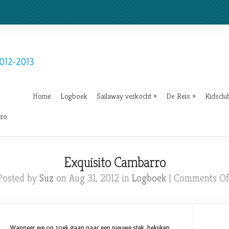
Home
Logboek
Sailaway verkocht
»
De Reis
»
Kidsclu
rro
Exquisito Cambarro
Posted by
Suz
on Aug 31, 2012 in
Logboek
|
Comments Of
Wanneer we op zoek gaan naar een nieuwe stek, bekijken