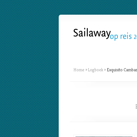
Home
»
Logboek
»
Exquisito Camba