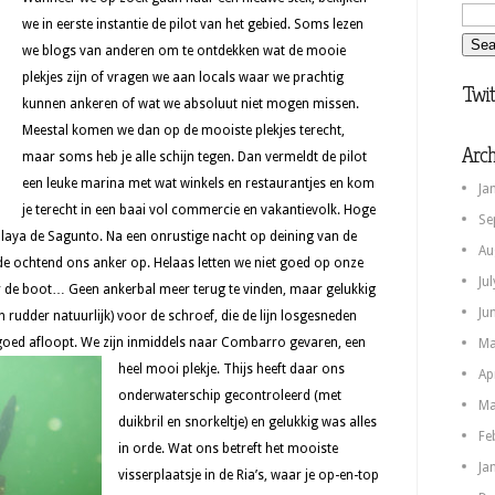
we in eerste instantie de pilot van het gebied. Soms lezen
we blogs van anderen om te ontdekken wat de mooie
plekjes zijn of vragen we aan locals waar we prachtig
Twit
kunnen ankeren of wat we absoluut niet mogen missen.
Meestal komen we dan op de mooiste plekjes terecht,
Arch
maar soms heb je alle schijn tegen. Dan vermeldt de pilot
een leuke marina met wat winkels en restaurantjes en kom
Ja
je terecht in een baai vol commercie en vakantievolk. Hoge
Se
laya de Sagunto. Na een onrustige nacht op deining van de
Au
de ochtend ons anker op. Helaas letten we niet goed op onze
Ju
er de boot… Geen ankerbal meer terug te vinden, maar gelukkig
Ju
 rudder natuurlijk) voor de schroef, die de lijn losgesneden
g goed afloopt.
We zijn inmiddels naar Combarro gevaren, een
Ma
heel mooi plekje. Thijs heeft daar ons
Ap
onderwaterschip gecontroleerd (met
Ma
duikbril en snorkeltje) en gelukkig was alles
Fe
in orde. Wat ons betreft het mooiste
Ja
visserplaatsje in de Ria’s, waar je op-en-top