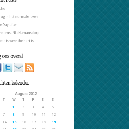
che
rug in het normale leven
e Day after
nkomst NL: Numansdorp
me is were the hart is
 ons overal
chten kalender
August 2012
T
W
T
F
S
S
1
2
3
4
5
7
8
9
10
11
12
14
15
16
17
18
19