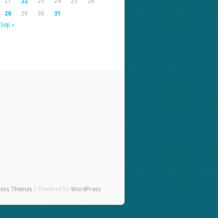
21
22
23
24
25
26
28
29
30
31
Sep »
ress Themes
| Powered by
WordPress