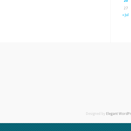
20
27
« Jul
Designed by
Elegant WordP