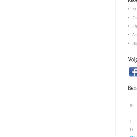
ca
Te
Th
Aa
Ho
Volg
Beri
M
6
13