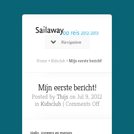
Navigation
Home
»
Kidsclub
»
Mijn eerste bericht!
Mijn eerste bericht!
Posted by
Thijs
on Jul 9, 2012
on
in
Kidsclub
|
Comments Off
Mijn
eerste
bericht!
Hallo, jongens en meisjes